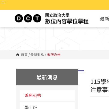
:::
跳
到
主
要
最
內
容
區
塊
首頁
/
最新消息
/
系所公告
:::
:::
最新消息
115
注意事
系所公告
學士班