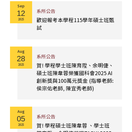
Sep
系所公告
12
歡迎報考本學程115學年碩士班甄
2025
試
Aug
系所公告
28
賀! 學程學士班陳育陞、余明倢、
2025
碩士班陳韋蓉榮獲國科會2025 AI
創新獎與100萬元獎金 (指導老師:
侯宗佑老師, 陳宜秀老師)
Aug
系所公告
05
賀! 學程碩士班陳韋蓉 、學士班
2025