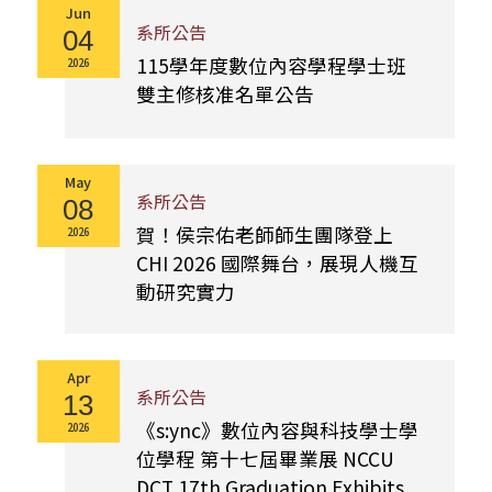
Jun
系所公告
04
115學年度數位內容學程學士班
2026
雙主修核准名單公告
May
系所公告
08
賀！侯宗佑老師師生團隊登上
2026
CHI 2026 國際舞台，展現人機互
動研究實力
Apr
系所公告
13
《s:ync》數位內容與科技學士學
2026
位學程 第十七屆畢業展 NCCU
DCT 17th Graduation Exhibits