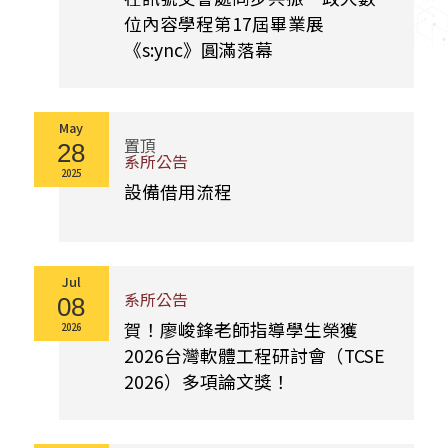
位內容學程第17屆畢業展
《s:ync》圓滿落幕
May
置頂
28
系所公告
2025
設備借用流程
Jul
系所公告
08
賀！廖峻鋒老師指導學生榮獲
2026
2026台灣軟體工程研討會（TCSE
2026）多項論文獎！