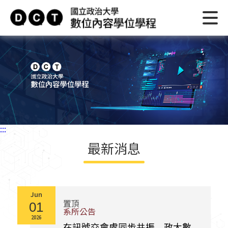
:::
最新消息
Jun
置頂
01
系所公告
2026
在訊號交會處同步共振 政大數