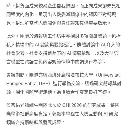
時，對負面成果較易產生自我歸因，而正向成果卻未見相
同程度的內化，呈現出人機委派關係中的歸因不對稱現
象，對理解當代人機關係與責任認知提供重要啟示。
此外，團隊於海報與工作坊中亦探討多項關鍵議題，包括
私人情境中的 AI 諮詢與觀點極化、群體討論中 AI 介入的
社會影響、社會支持落差下的 AI 情感依賴，以及大型語
言模型在跨語言與內容規範情境中的調適行為等。
會議期間，團隊亦與西班牙龐培法布拉大學（Universitat
Pompeu Fabra, UPF）進行學術交流，透過研究簡報與討
論，深化國際學術連結，為後續合作奠定良好基礎。
侯宗佑老師師生團隊此次於 CHI 2026 的研究成果，獲國
際學術社群高度肯定，彰顯本學程在人機互動與 AI 研究
領域之持續耕耘與發展成果。