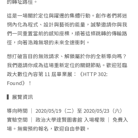
的轉址路徑。
這是一場關於定位與躍遷的集體行動。創作者們將迷
惘內化為程式、設計與藝術的能量，誠摯邀請你與我
們一同重置當前的感知座標，順著這條跳轉的傳輸路
徑，向著浩瀚無垠的未來全速衝刺。
想打破盲目的無效請求、解鎖屬於你的全新導向嗎？
我們邀請你成為這場重新定位的關鍵節點。歡迎蒞臨
政大數位內容第 11 屆畢業展：《HTTP 302:
Found》！
▍展覽資訊
導向時間 ｜ 2020/05/19（二）至 2020/05/23（六）
實驗空間 ｜ 政治大學達賢圖書館 入場權限 ｜ 免費入
場。無需預約報名，歡迎自由參觀。