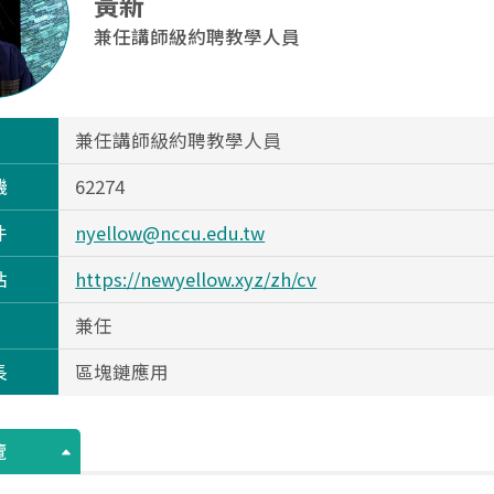
黃新
兼任講師級約聘教學人員
兼任講師級約聘教學人員
機
62274
件
nyellow@nccu.edu.tw
站
https://newyellow.xyz/zh/cv
兼任
長
區塊鏈應用
覽