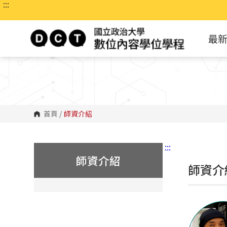
:::
跳
到
主
要
最
內
容
區
塊
首頁
/
師資介紹
:::
師資介紹
師資介