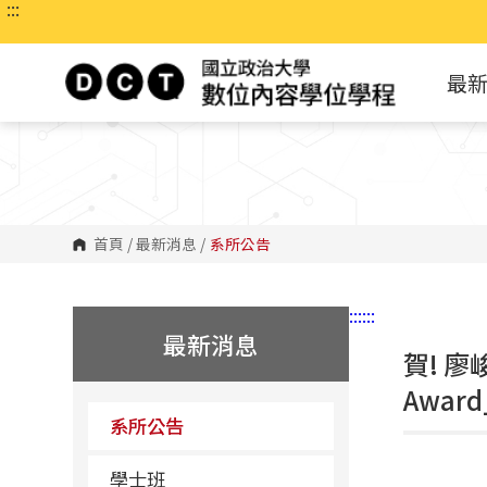
:::
跳
到
主
要
最
內
容
區
塊
首頁
/
最新消息
/
系所公告
:::
:::
最新消息
賀! 廖峻
Award
系所公告
學士班