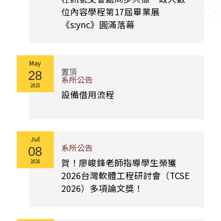
位內容學程第17屆畢業展
《s:ync》圓滿落幕
May
置頂
28
系所公告
2025
設備借用流程
Jul
系所公告
08
賀！廖峻鋒老師指導學生榮獲
2026
2026台灣軟體工程研討會（TCSE
2026）多項論文獎！