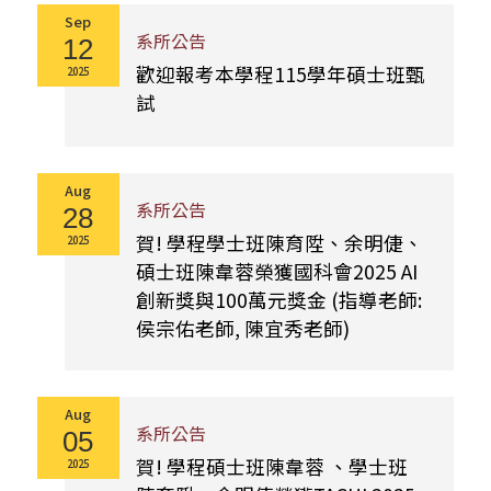
Sep
系所公告
12
歡迎報考本學程115學年碩士班甄
2025
試
Aug
系所公告
28
賀! 學程學士班陳育陞、余明倢、
2025
碩士班陳韋蓉榮獲國科會2025 AI
創新獎與100萬元獎金 (指導老師:
侯宗佑老師, 陳宜秀老師)
Aug
系所公告
05
賀! 學程碩士班陳韋蓉 、學士班
2025