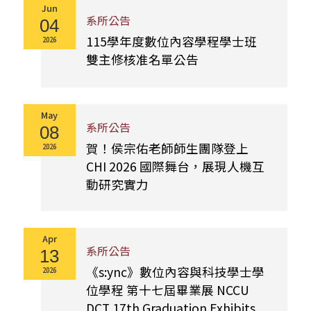
Jun
系所公告
04
115學年度數位內容學程學士班
2026
雙主修核准名單公告
May
系所公告
08
賀！侯宗佑老師師生團隊登上
2026
CHI 2026 國際舞台，展現人機互
動研究實力
Apr
系所公告
13
《s:ync》數位內容與科技學士學
2026
位學程 第十七屆畢業展 NCCU
DCT 17th Graduation Exhibits