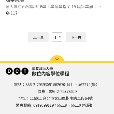
嗎？我們邀請你一同踏入這場意識的疊加態。歡迎蒞臨政
政大數位內容與科技學士學位學程第 15 屆畢業展：
大數位內容畢業展：《疊加 Superposition》！ ▍展覽資
《BE-》 「在尚未定義的語法尾端，留下一道游標；等候
117
訊 疊加時間 ｜ 2023/05/17（三）至 2023/05/21（日）
觀者的觸發，將其拼湊成完整的存在。」 「BE-」不僅是
實驗空間 ｜ 華山1914文化創意產業園區 入場權限 ｜ 免費
一個英文字首，更是一場關於「成為」的數位啟發。我們
入場。無需預約報名，歡迎自由參觀。
藉由多媒介的展品呈現，將創作者對世界的詰問轉譯為具
象的互動。這是一段未完待續的編碼，等待你在與作品的
上一頁
下一頁
感官交織中，接續屬於自己的字根，共同踏上尋找新感
受、探索難以名狀情感的旅程，在虛實之間建構出獨一無
二的意義與共鳴。 想解鎖這場關於存在的交互作用、定義
屬於你的感官狀態嗎？邀請你前來成為最核心的解碼者。
歡迎蒞臨政大數位內容第 15 屆畢業展：《BE-》！ ▍展
覽資訊 啟發時間 ｜ 2024/05/07（二）至
2024/05/12（日）｜ 平日 11:00 - 18:00 / 假日 10:00 -
18:00 實驗空間 ｜ 松山文創園區 – 藝異空間 入場權限 ｜
電話：886-2-29393091#62670(碩）、#62274(學）
免費入場。無需預約報名，歡迎自由參觀。
傳真：886-2-29378629
地址：116011 台北市文山區指南路二段64號
緊急聯絡 : 0919099119 / 66119、66110 (校園)