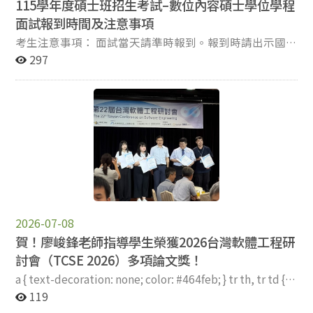
115學年度碩士班招生考試–數位內容碩士學位學程
自我分裂與療癒。 數位學程為融合傳播與資訊領域的雙主
面試報到時間及注意事項
修學位學程，開放全校學生申請，參與本屆展覽的35位創
作學生皆同時深耕數位內容學程，並在其原系所領域紮
考生注意事項： 面試當天請準時報到。報到時請出示國民
根，於不同專業思維框架之間反覆淬煉、相互激盪，積累
身分證正本（或載有身分證字號且附照片之健保卡、駕
297
跨域能力。此一意象恰與政大百年主視覺「以37條直線匯
照、護照等身分證明文件），以及面試費繳費證明（如：
聚成光」相互呼應，正是這群來自不同學科的個體在此交
紙本明細、手機轉帳成功畫面截圖等）。 報到完成後請於
會、共同發光的最佳寫照，回應百年政大「沐光前行」的
指定休息區候考，請勿遠離試場，以免錯過試務人員叫
精神——在人文底蘊的滋養下，以科技為光，照亮自我與
號。
世界之間的連結。 數位內容學程學士班畢業展是學生跨域
學習成果的總體驗收，期盼在政大邁向創校百年的時刻，
持續培育兼具人文內涵、資訊設計與科技實作能力的跨域
人才，讓政大學生的優秀專題成果能夠走出校園、與社會
共振。 更多資訊：政大數位內容與科技學士學位學程第
17屆畢業展《s:ync》
2026-07-08
賀！廖峻鋒老師指導學生榮獲2026台灣軟體工程研
討會（TCSE 2026）多項論文獎！
a { text-decoration: none; color: #464feb; } tr th, tr td {
border: 1px solid #e6e6e6; } tr th { background-color:
119
#f5f5f5; } a { text-decoration: none; color: #464feb; } tr