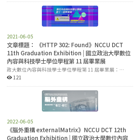
th, tr td { border: 1px solid #e6e6e6; } tr th {
background-color: #f5f5f5; } 本學程廖峻鋒老師指導學生
於「2026台灣軟體工程研討會（Taiwan Conference on
Software Engineering, TCSE 2026）」表現優異，榮獲多
項大會論文獎項，成績斐然，特此恭賀！ 廖峻鋒老師指導
2021-06-05
風險管理與保險學系三年級（雙主修資訊科學系）王禹策
文章標題： 《HTTP 302: Found》NCCU DCT
同學，榮獲 2026台灣軟體工程研討會（TCSE 2026）大
11th Graduation Exhibition | 國立政治大學數位
會最佳海報論文獎。 廖峻鋒老師指導資訊科學系三年級曾
內容與科技學士學位學程第 11 屆畢業展
祈綸同學，榮獲 2026台灣軟體工程研討會（TCSE
2026）大會最佳英文論文獎。 廖峻鋒老師指導本學程吳
政大數位內容與科技學士學位學程第 11 屆畢業展：
唯禎同學，榮獲 2026台灣軟體工程研討會（TCSE
《HTTP 302: Found》 「穿過無數次迷惘的 404 錯誤迴
121
2026）大會佳作中文論文獎。 其中，吳唯禎同學發表之
路；這一次，我們的座標被精準定位，重新導向未知的浩
論文：〈探索 DBSP 應用於提升 Event Sourcing 讀取模
瀚未來。」 走在迷惘與失落的交界，我們都曾在一次又一
型效能之可行性〉 榮獲本屆研討會佳作中文論文獎肯定，
次的 404 Not Found 中駐足徬徨，試圖在數位荒原中搜尋
充分展現本學程學生於軟體工程與數位科技領域之研究成
存在的訊號。而本屆畢業展以狀態碼「HTTP 302:
果與實務應用能力。 恭喜所有獲獎同學，也感謝廖峻鋒老
Found」為名，表述一場暫時性的重新定向（Found /
師的悉心指導！
Redirection）——在數位內容的交會點上，過往的失焦與
2022-06-05
碰撞不再是徒勞，而是被重新編譯成前往新方向的轉址路
《腦外重構 externalMatrix》NCCU DCT 12th
徑。 這是一場關於定位與躍遷的集體行動。創作者們將迷
Graduation Exhibition | 國立政治大學數位內容
惘內化為程式、設計與藝術的能量，誠摯邀請你與我們一