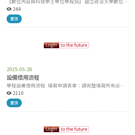
【數位內容與科技學士學位學程訊】 國立政治大學數位內
容與科技學士學位學程（以下簡稱數位學程）第17屆畢業
244
展《s:ync》，於2026年5月23日至24日在C-LAB臺灣當代
置頂
文化實驗場美援大樓展演空間1樓盛大舉行。本屆畢業展
以「同步（s:ync）」為核心概念，集結35位雙主修畢業
生、共7組跨域作品，整合虛擬實境（VR）、多人混合實
境（MR）、人工智慧（AI）生成與感測裝置等技術，兩
日展期免費開放社會大眾自由入場，共吸引518人次入場
觀展，展現學程「跨域、整合、創新」的核心定位。 值此
政大邁向創校百年之際，本屆畢業展以「s:ync」為題，
靈感取自「sync」的語意——同步、協調與資訊交換；而
2025-05-28
其中的分號「:」既是程式語言的語法符號，也象徵人與
設備借用流程
科技、社會、虛實世界之間續進的資訊對齊與情感共鳴。
學程設備借用流程 填寫申請表單：請完整填寫所有必填
對全數雙主修的數位學程學生而言，這份「同步」更具多
欄位，提供詳細的借用資訊。
2110
重意涵：既是人文與科技的同步、跨域訓練與數位創作的
https://tinyurl.com/nccudcteq 審核與回覆：我們將於
同步，也是個人成長與時代脈動的同步。學生歷經一整學
置頂
收到申請後的 3 個工作天內進行審核，並透過您的電子郵
年的跨域開發，將抽象冰冷的數據轉譯為可觸摸、可共感
件通知審核結果。 借用與歸還：請依核准的時間準時借用
的感官體驗，邀請觀者成為「傳導路徑的關鍵節點」，一
並歸還資源，並保持資源的良好狀態。 保證金與身份證
同走入虛實交織的場域，思考數位時代下的自我、社會與
件：為保障資源安全，借用人需於領取資源時，提供以下
未來。 本屆畢業展由蔡欣叡、侯宗佑兩位老師指導。7組
兩者之一作為保證： 1.有效身份證件（如學生證或身份
作品橫跨城市記憶、生命倫理、瀕死體驗、四元素粒子共