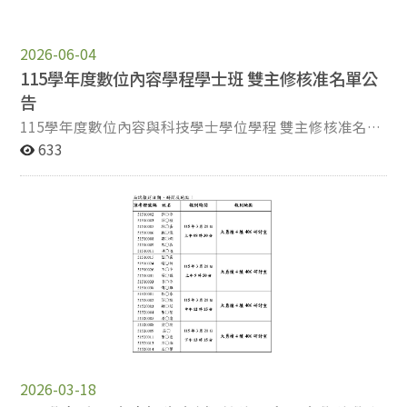
證）作為押件，歸還設備時領回。 2.新臺幣 500 元現金
振、感知重塑與心理健康等多元主題，呈現學生跨域整合
保證金，歸還資源後全額退還。 請於收到審核通知後於
的創作能量。《阡陌・盛放》以臺灣街景中最平凡卻最堅
上班時間（9:00–12:00 or 14:00-17:00）至大仁樓 2F 資訊
2026-06-04
韌的「鐵窗花」為發想，透過光影、投影與互動設計，帶
系系辦辦理登記借用手續。 注意事項：請提前至少 3 個
領觀眾走進城市靜靜盛放的集體記憶；《Solus Drift 孤空
115學年度數位內容學程學士班 雙主修核准名單公
工作天提交申請，以便安排審核與資源調度。 1.若需取
誌》聚焦資訊淹沒下的個體迷失，引導參與者穿越如迷宮
告
消或更改申請，請儘早通知。 2.借用期間請妥善使用資
般的城寨、追尋散落的光點，在孤獨中覺醒、在創造中重
115學年度數位內容與科技學士學位學程 雙主修核准名單
源，若有損壞或遺失，需依相關規定負責賠償或送修。
構自我；《GOLEM PROJECT》以傳說中的泥人
公告 數位內容學程學士班115學年度雙主修核准名單如
633
如有任何疑問，請聯絡助
「Golem」為意象，讓觀眾化身創造者親手組裝生物，藉
下，錄取同學請依數位內容學程【學士班】專業必修科目
教 nccudct.ta@gmail.com (#62274)
此映照人類對造物權能的渴望與對「可控」的迷戀。
一覽表(115學年度入學學生適用)修課，限修讀表列科
《Re: Main》是一場模擬瀕死體驗的沉浸式展覽，以「在
目。 113101008 113207409 114405016 111504043
死亡的邊緣遇見未完成的自己」為核心，引導觀眾反思生
114104014 113305054 114405080 113506013
命的有限性；《Resonance 共振》以古希臘「風、火、
113104051 112305091 114405088 114508021
水、土」四元素為理念，由粒子共築視覺世界，玩家在移
112104020 114306026 114405092 114509105
動、觸碰與選擇間留下軌跡，並與他人交換痕跡，共同創
114202011 112306056 113405214 113509102
造共振的世界；《感知漂流－內在宇宙觀測計畫》探討規
113202018 114307052 113405175 112509109
範、語言與角色所構築的感知邊界，提醒觀眾世界並非既
113508018 112405139 113405199 112601147
定，而是在每一次觀看、伸手與轉身中持續生成；
114205019 112405179 113405076 114702042
《Dorm-ancy 歸宿》則以一比一複製的「政大宿舍」為場
114206016 114405077 113405160 114702052
景，打造第一人稱探索互動遊戲，玩家須在逐漸異化的熟
113206007 114405131 113504036 113703017
2026-03-18
悉空間中找出並修正所有「不對勁」，隱喻長期壓力下的
113703055 114ZU1012 114ZU1017 -