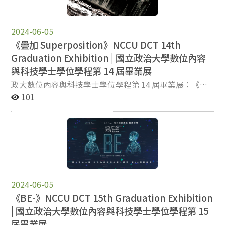
任何既定形式。身為與數位科技共生的 Z 世代，我們不斷
在演進的浪潮中追尋世界的軌跡。然而，當現實生活中所
見的一切已不再是全貌，我們選擇透過數位媒介，超越此
2024-06-05
時此地的限制，開創另一個平行共存的複數現實。 本屆畢
《疊加 Superposition》NCCU DCT 14th
業展將化為一個思想的矩陣，由 Z 世代的創作者親自調變
Graduation Exhibition | 國立政治大學數位內容
科技的參數，展現突破框架的數位敘事。 想躍入這場超越
感官邊界的後設實驗、共同定義「Z」的無限可能嗎？我
與科技學士學位學程第 14 屆畢業展
們邀請你一同登陸這座全新開闢的現實。歡迎蒞臨政大數
政大數位內容與科技學士學位學程第 14 屆畢業展：《疊
位內容第 13 屆畢業展：《Meta Z》！ ▍展覽資訊 超越時
加 Superposition》 「此地不再，一切都是此時此刻。」
101
間 ｜ 2022/05/10（二）至 2022/05/14（六）10:00 -
—— Paul Virilio 數位科技的發展，根本性地改變了人類知
17:00（最後一天至 15:00 止） 實驗空間 ｜ 政治大學藝文
覺世界的方式。速度的進化致使位移的空間距離被抹除，
中心 2F – 數位藝術中心 入場權限 ｜ 免費入場。無需預約
而空間的消失，讓時間也面臨質變，成為線上與線下同時
報名，歡迎自由參觀。
「疊加」的瞬時狀態。「疊加 Superposition」一方面強
調空間位移的消逝，一方面則聚焦於虛擬與現實時間的層
疊交錯。 本屆畢業展運用 AR、VR、聲音、影像等多元媒
介，以虛擬技術擾動實體城市。這是一場橫跨設計、科技
與藝術的未來藍圖，試圖回應在虛實層疊錯置的此刻，我
2024-06-05
們如何重新思考速度與時空、權力與身體技術的感官關
《BE-》NCCU DCT 15th Graduation Exhibition
係，並帶給您一場不同以往的城市藝術行動。 想在層疊的
| 國立政治大學數位內容與科技學士學位學程第 15
維度中重新感知時空的質變、見證科技如何擾動現實邊界
屆畢業展