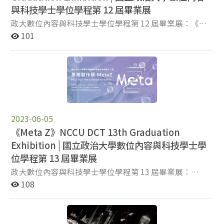
同重置當前的感知座標，順著這條跳轉的傳輸路徑，向著
與科技學士學位學程第 12 屆畢業展
浩瀚無垠的未來全速衝刺。 想打破盲目的無效請求、解鎖
政大數位內容與科技學士學位學程第 12 屆畢業展：《腦
屬於你的全新導向嗎？我們邀請你成為這場重新定位的關
外重構 externalMatrix》 「當無形的腦內思維通過程式語
101
鍵節點。歡迎蒞臨政大數位內容第 11 屆畢業展：《HTTP
言的編譯，現實世界將被拆解、並重構成前所未見的數位
302: Found》！ ▍展覽資訊 導向時間 ｜
邊界。」 電影《駭客任務》中的 Matrix 彙集了所有人類
2020/05/19（二）至 2020/05/23（六） 實驗空間 ｜ 政
的大腦訊息，進而交織出一個龐大的虛擬世界。而本屆畢
治大學達賢圖書館 入場權限 ｜ 免費入場。無需預約報
業展以「腦外重構 externalMatrix」為名，表述數位程式
名，歡迎自由參觀。
編碼的實體轉譯——我們將眾人腦海中抽象的思維、靈感
與詰問，以科技作為中介媒介，在現實世界中進行具象化
的重組。這是一場打破既有思維框架的碰撞饗宴，打造出
2023-06-05
一個現實中前所未見的數位世界。 本屆展覽共展出八組創
《Meta Z》NCCU DCT 13th Graduation
作，橫跨虛擬實境（VR）、擴增實境（AR）及多種數位
Exhibition | 國立政治大學數位內容與科技學士學
互動裝置，每一個作品都將化為思想的介面，為觀者帶來
截然不同的全新感官體驗。 想讓大腦跳脫日常的感知迴
位學程第 13 屆畢業展
路、共同參與這場現實外的矩陣重構嗎？我們邀請你登陸
政大數位內容與科技學士學位學程第 13 屆畢業展：
這場集體意識的實驗。歡迎蒞臨政大數位內容第 12 屆畢
《Meta Z》 「當後設的視角與新世代的基因在數位中交
108
業展：《腦外重構 externalMatrix》！ ▍展覽資訊 重構
會，我們超越了現實的疆界，重新編碼感知的全貌。」
時間 ｜ 2021/06/02（三）至 2021/06/06（日）10:00 -
「Meta」意指超越、之上與後設；「Z」則是未知的變
17:00 實驗空間 ｜ 政治大學藝文中心 2F 入場權限 ｜ 免費
數，能自由代入人類、科技、社會等多元維度，不設限於
入場。無需預約報名，歡迎自由參觀。